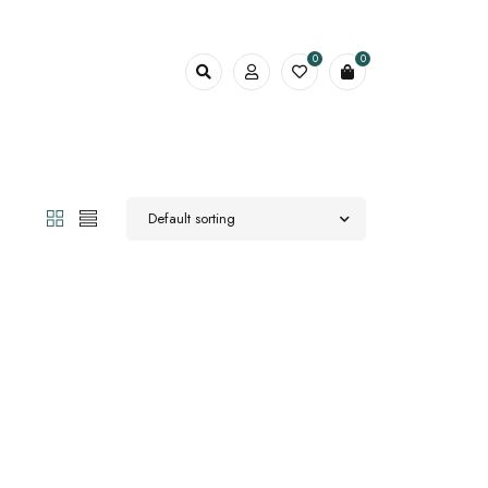
0
0
Default sorting