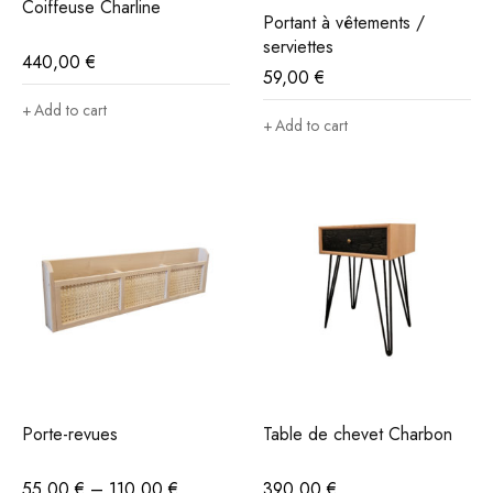
Coiffeuse Charline
Portant à vêtements /
serviettes
440,00
€
59,00
€
Add to cart
Add to cart
Porte-revues
Table de chevet Charbon
55,00
€
–
110,00
€
390,00
€