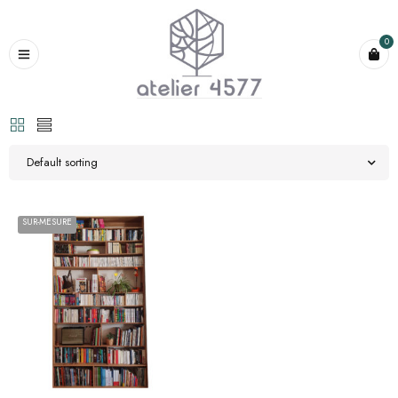
0
Default sorting
SUR-MESURE